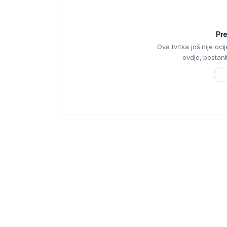
Pr
Ova tvrtka još nije ocije
ovdje, postanite