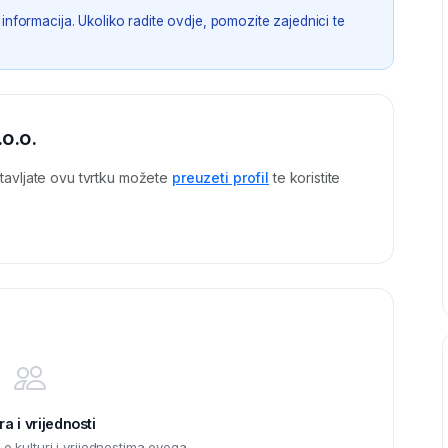
informacija. Ukoliko radite ovdje, pomozite zajednici te
o.o.
tavljate ovu tvrtku možete
preuzeti profil
te koristite
ra i vrijednosti
 kulturi i vrijednostima ovoga