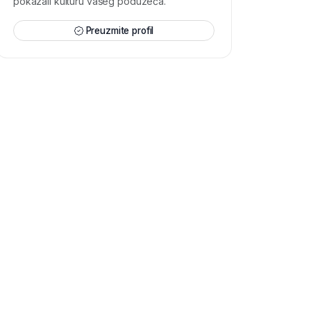
pokazali kulturu vašeg poduzeća.
Preuzmite profil