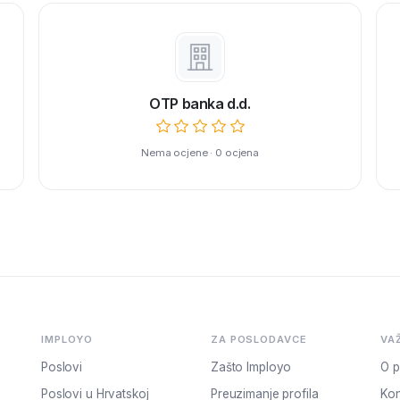
OTP banka d.d.
Nema ocjene · 0 ocjena
IMPLOYO
ZA POSLODAVCE
VA
Poslovi
Zašto Imployo
O p
Poslovi u Hrvatskoj
Preuzimanje profila
Kon