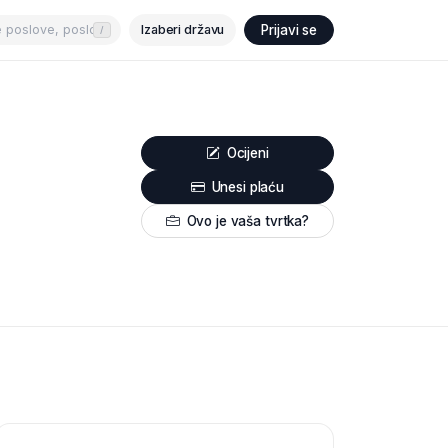
Izaberi državu
Prijavi se
/
Ocijeni
Unesi plaću
Ovo je vaša tvrtka?