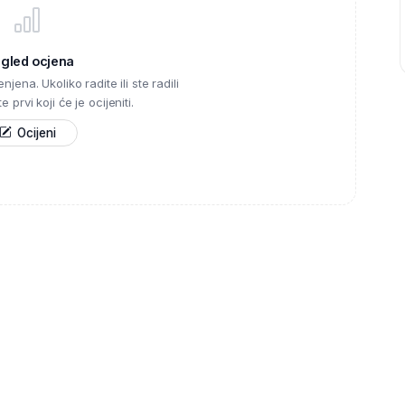
egled ocjena
njena. Ukoliko radite ili ste radili
 prvi koji će je ocijeniti.
Ocijeni