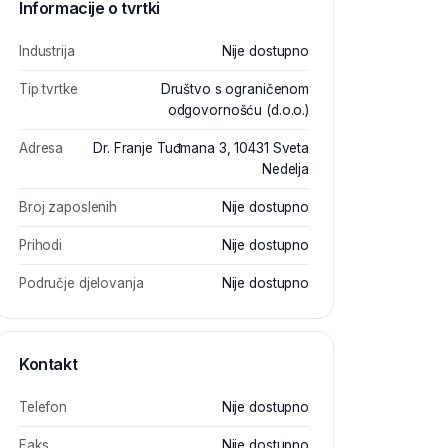
Informacije o tvrtki
Industrija
Nije dostupno
Tip tvrtke
Društvo s ograničenom
odgovornošću (d.o.o.)
Adresa
Dr. Franje Tuđmana 3, 10431 Sveta
Nedelja
Broj zaposlenih
Nije dostupno
Prihodi
Nije dostupno
Područje djelovanja
Nije dostupno
Kontakt
Telefon
Nije dostupno
Faks
Nije dostupno