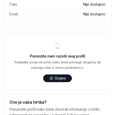
Faks
Nije dostupno
Email
Nije dostupno
Pomozite nam razviti ovaj profil
Podijelite svoje iskustvo kako biste pomogli drugima da
saznaju više o ovom poslodavcu.
Ocijeni
Ovo je vaša tvrtka?
Preuzmite profil kako biste ažurirali informacije o tvrtki,
odgovarali na recenzije i pokazali kulturu vašeg