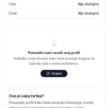
Faks
Nije dostupno
Email
Nije dostupno
Pomozite nam razviti ovaj profil
Podijelite svoje iskustvo kako biste pomogli drugima da
saznaju više o ovom poslodavcu.
Ocijeni
Ovo je vaša tvrtka?
Preuzmite profil kako biste ažurirali informacije o tvrtki,
odgovarali na recenzije i pokazali kulturu vašeg