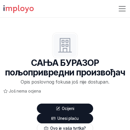
САЊА БУРАЗОР
пољопривредни произвођач
Opis poslovnog fokusa još nije dostupan.
Još nema ocjena
Ocijeni
Unesi plaću
Ovo je vaša tvrtka?