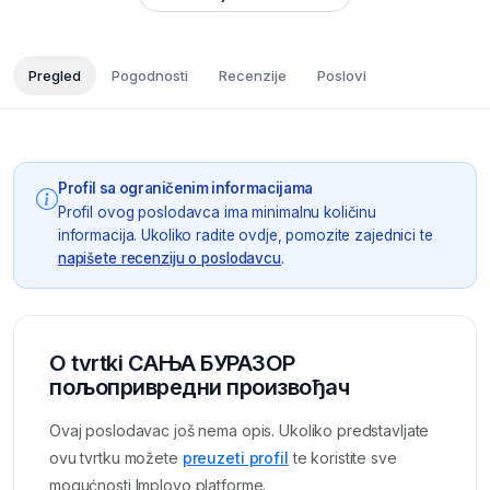
Pregled
Pogodnosti
Recenzije
Poslovi
Profil sa ograničenim informacijama
Profil ovog poslodavca ima minimalnu količinu
informacija. Ukoliko radite ovdje, pomozite zajednici te
napišete recenziju o poslodavcu
.
O tvrtki САЊА БУРАЗОР
пољопривредни произвођач
Ovaj poslodavac još nema opis. Ukoliko predstavljate
ovu tvrtku možete
preuzeti profil
te koristite sve
mogućnosti Imployo platforme.