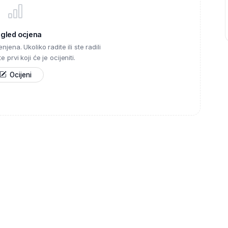
egled ocjena
njena. Ukoliko radite ili ste radili
 prvi koji će je ocijeniti.
Ocijeni