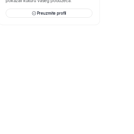
pokazali kulturu vašeg poduzeća.
Preuzmite profil