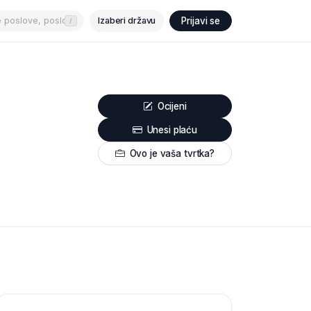
Izaberi državu
Prijavi se
/
Ocijeni
Unesi plaću
Ovo je vaša tvrtka?