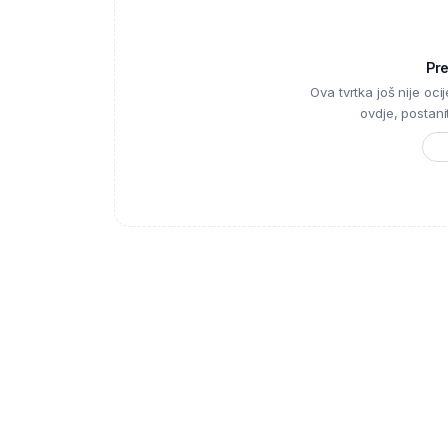
Pr
Ova tvrtka još nije ocije
ovdje, postanite