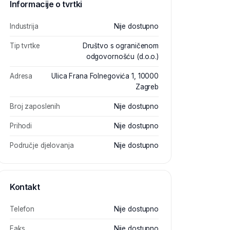
Informacije o tvrtki
Industrija
Nije dostupno
Tip tvrtke
Društvo s ograničenom
odgovornošću (d.o.o.)
Adresa
Ulica Frana Folnegovića 1, 10000
Zagreb
Broj zaposlenih
Nije dostupno
Prihodi
Nije dostupno
Područje djelovanja
Nije dostupno
Kontakt
Telefon
Nije dostupno
Faks
Nije dostupno