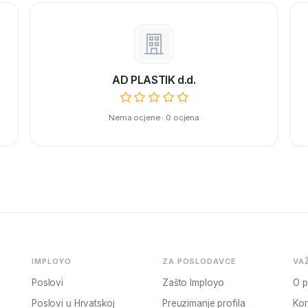
AD PLASTIK d.d.
Nema ocjene · 0 ocjena
IMPLOYO
ZA POSLODAVCE
VA
Poslovi
Zašto Imployo
O p
Poslovi u Hrvatskoj
Preuzimanje profila
Kon