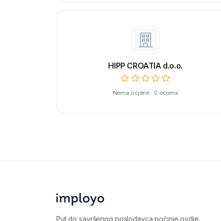
HIPP CROATIA d.o.o.
Nema ocjene · 0 ocjena
Put do savršenog poslodavca počinje ovdje.