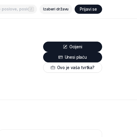
Izaberi državu
Prijavi se
/
Ocijeni
Unesi plaću
Ovo je vaša tvrtka?