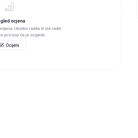
egled ocjena
njena. Ukoliko radite ili ste radili
 prvi koji će je ocijeniti.
Ocijeni