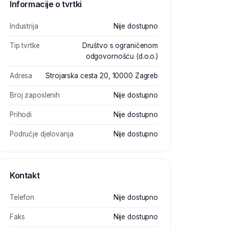
Informacije o tvrtki
Industrija
Nije dostupno
Tip tvrtke
Društvo s ograničenom
odgovornošću (d.o.o.)
Adresa
Strojarska cesta 20, 10000 Zagreb
Broj zaposlenih
Nije dostupno
Prihodi
Nije dostupno
Područje djelovanja
Nije dostupno
Kontakt
Telefon
Nije dostupno
Faks
Nije dostupno