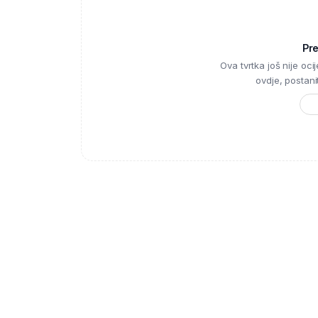
Pr
Ova tvrtka još nije ocije
ovdje, postanite