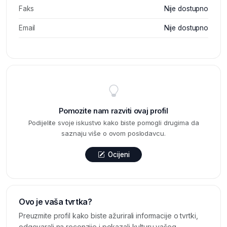
Faks
Nije dostupno
Email
Nije dostupno
Pomozite nam razviti ovaj profil
Podijelite svoje iskustvo kako biste pomogli drugima da
saznaju više o ovom poslodavcu.
Ocijeni
Ovo je vaša tvrtka?
Preuzmite profil kako biste ažurirali informacije o tvrtki,
odgovarali na recenzije i pokazali kulturu vašeg