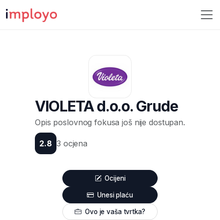
VIOLETA d.o.o. Grude
Opis poslovnog fokusa još nije dostupan.
2.8
3 ocjena
Ocijeni
Unesi plaću
Ovo je vaša tvrtka?