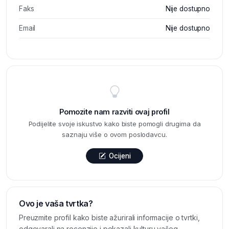
Faks
Nije dostupno
Email
Nije dostupno
Pomozite nam razviti ovaj profil
Podijelite svoje iskustvo kako biste pomogli drugima da
saznaju više o ovom poslodavcu.
Ocijeni
Ovo je vaša tvrtka?
Preuzmite profil kako biste ažurirali informacije o tvrtki,
odgovarali na recenzije i pokazali kulturu vašeg