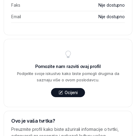
Faks
Nije dostupno
Email
Nije dostupno
Pomozite nam razviti ovaj profil
Podijelite svoje iskustvo kako biste pomogli drugima da
saznaju više o ovom poslodavcu.
Ocijeni
Ovo je vaša tvrtka?
Preuzmite profil kako biste ažurirali informacije o tvrtki,
odgovarali na recenzije i pokazali kulturu vašeg