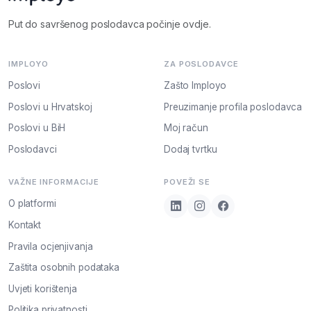
Put do savršenog poslodavca počinje ovdje.
IMPLOYO
ZA POSLODAVCE
Poslovi
Zašto Imployo
Poslovi u Hrvatskoj
Preuzimanje profila poslodavca
Poslovi u BiH
Moj račun
Poslodavci
Dodaj tvrtku
VAŽNE INFORMACIJE
POVEŽI SE
O platformi
Kontakt
Pravila ocjenjivanja
Zaštita osobnih podataka
Uvjeti korištenja
Politika privatnosti