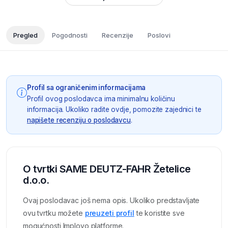
Pregled
Pogodnosti
Recenzije
Poslovi
Profil sa ograničenim informacijama
Profil ovog poslodavca ima minimalnu količinu
informacija. Ukoliko radite ovdje, pomozite zajednici te
napišete recenziju o poslodavcu
.
O tvrtki SAME DEUTZ-FAHR Žetelice
d.o.o.
Ovaj poslodavac još nema opis. Ukoliko predstavljate
ovu tvrtku možete
preuzeti profil
te koristite sve
mogućnosti Imployo platforme.