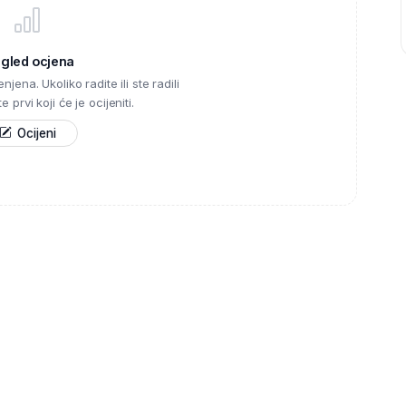
egled ocjena
njena. Ukoliko radite ili ste radili
 prvi koji će je ocijeniti.
Ocijeni