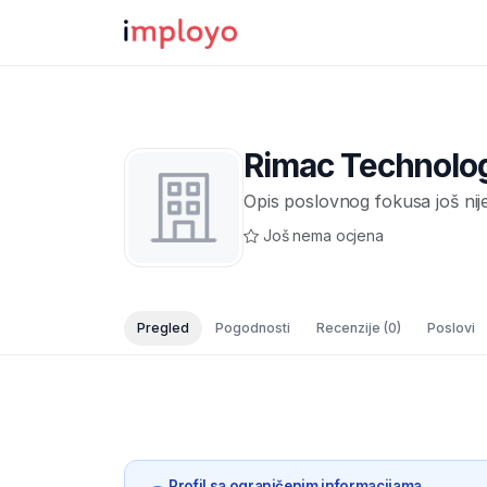
Rimac Technolog
Opis poslovnog fokusa još nij
Još nema ocjena
Pregled
Pogodnosti
Recenzije
(0)
Poslovi
Profil sa ograničenim informacijama