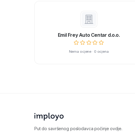
Emil Frey Auto Centar d.o.o.
Nema ocjene · 0 ocjena
Put do savršenog poslodavca počinje ovdje.