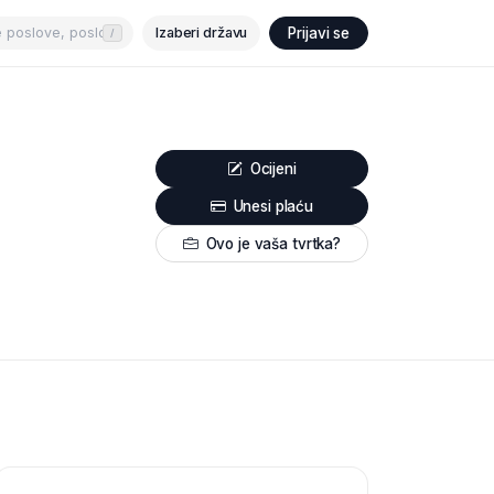
Izaberi državu
Prijavi se
/
Ocijeni
Unesi plaću
Ovo je vaša tvrtka?