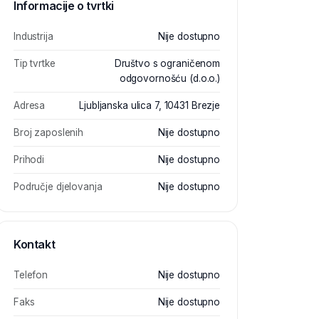
Informacije o tvrtki
Industrija
Nije dostupno
Tip tvrtke
Društvo s ograničenom
odgovornošću (d.o.o.)
Adresa
Ljubljanska ulica 7, 10431 Brezje
Broj zaposlenih
Nije dostupno
Prihodi
Nije dostupno
Područje djelovanja
Nije dostupno
Kontakt
Telefon
Nije dostupno
Faks
Nije dostupno