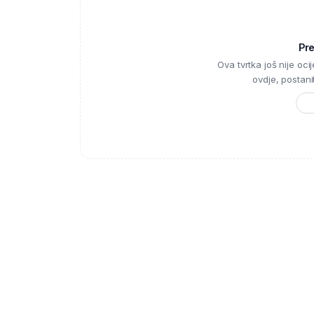
Pr
Ova tvrtka još nije ocije
ovdje, postanite