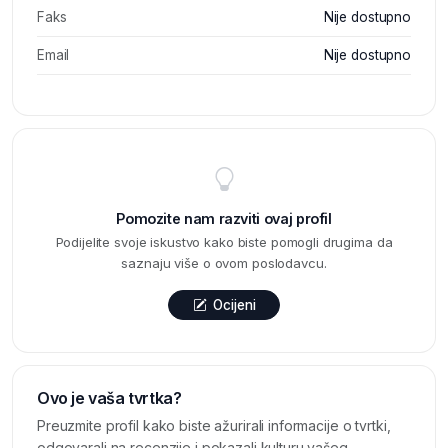
Faks
Nije dostupno
Email
Nije dostupno
Pomozite nam razviti ovaj profil
Podijelite svoje iskustvo kako biste pomogli drugima da
saznaju više o ovom poslodavcu.
Ocijeni
Ovo je vaša tvrtka?
Preuzmite profil kako biste ažurirali informacije o tvrtki,
odgovarali na recenzije i pokazali kulturu vašeg