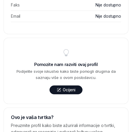
Faks
Nije dostupno
Email
Nije dostupno
Pomozite nam razviti ovaj profil
Podijelite svoje iskustvo kako biste pomogli drugima da
saznaju više o ovom poslodavcu.
Ocijeni
Ovo je vaša tvrtka?
Preuzmite profil kako biste ažurirali informacije o tvrtki,
odgovarali na recenzije i pokazali kulturu vašeg