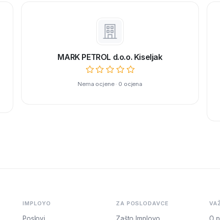
MARK PETROL d.o.o. Kiseljak
Nema ocjene · 0 ocjena
IMPLOYO
ZA POSLODAVCE
VA
Poslovi
Zašto Imployo
O p