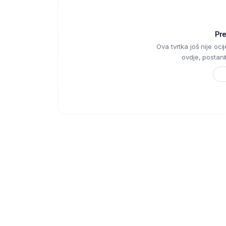
Pr
Ova tvrtka još nije ocije
ovdje, postanite