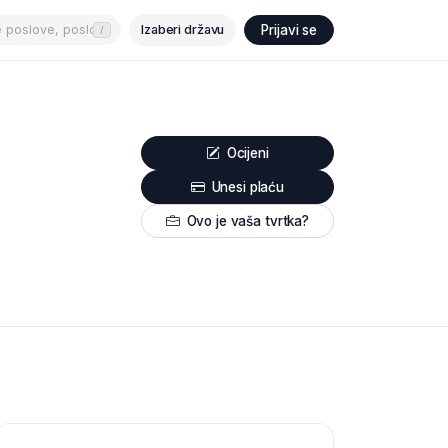
Izaberi državu
Prijavi se
/
Ocijeni
Unesi plaću
Ovo je vaša tvrtka?