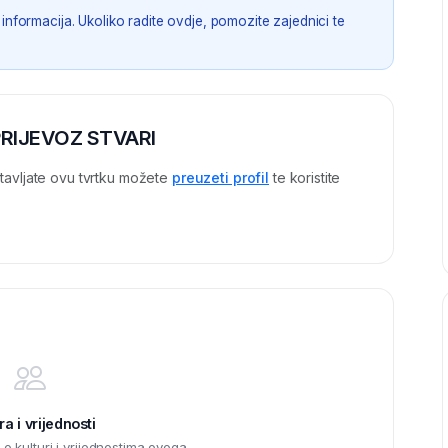
informacija. Ukoliko radite ovdje, pomozite zajednici te
 PRIJEVOZ STVARI
tavljate ovu tvrtku možete
preuzeti profil
te koristite
ra i vrijednosti
 kulturi i vrijednostima ovoga