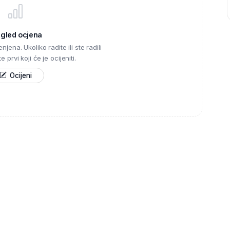
egled ocjena
njena. Ukoliko radite ili ste radili
 prvi koji će je ocijeniti.
Ocijeni