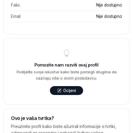
Faks
Nije dostupno
Email
Nije dostupno
Pomozite nam razviti ovaj profil
Podijelite svoje iskustvo kako biste pomogli drugima da
saznaju više o ovom poslodavcu.
Ocijeni
Ovo je vaša tvrtka?
Preuzmite profil kako biste ažurirali informacije o tvrtki,
odgovarali na recenzije i pokazali kulturu vašeg