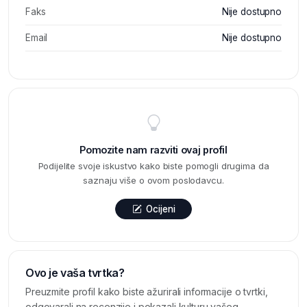
Faks
Nije dostupno
Email
Nije dostupno
Pomozite nam razviti ovaj profil
Podijelite svoje iskustvo kako biste pomogli drugima da
saznaju više o ovom poslodavcu.
Ocijeni
Ovo je vaša tvrtka?
Preuzmite profil kako biste ažurirali informacije o tvrtki,
odgovarali na recenzije i pokazali kulturu vašeg