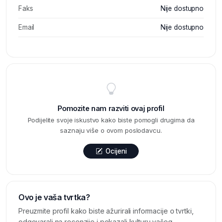
Faks
Nije dostupno
Email
Nije dostupno
Pomozite nam razviti ovaj profil
Podijelite svoje iskustvo kako biste pomogli drugima da
saznaju više o ovom poslodavcu.
Ocijeni
Ovo je vaša tvrtka?
Preuzmite profil kako biste ažurirali informacije o tvrtki,
odgovarali na recenzije i pokazali kulturu vašeg