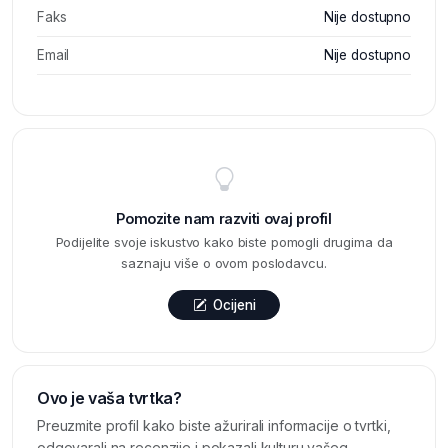
Faks
Nije dostupno
Email
Nije dostupno
Pomozite nam razviti ovaj profil
Podijelite svoje iskustvo kako biste pomogli drugima da
saznaju više o ovom poslodavcu.
Ocijeni
Ovo je vaša tvrtka?
Preuzmite profil kako biste ažurirali informacije o tvrtki,
odgovarali na recenzije i pokazali kulturu vašeg