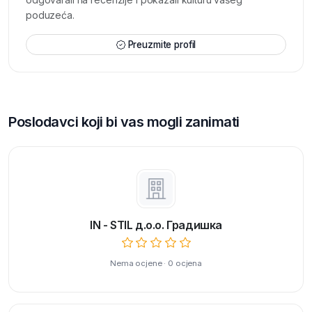
poduzeća.
Preuzmite profil
Poslodavci koji bi vas mogli zanimati
IN - STIL д.о.о. Градишка
Nema ocjene · 0 ocjena