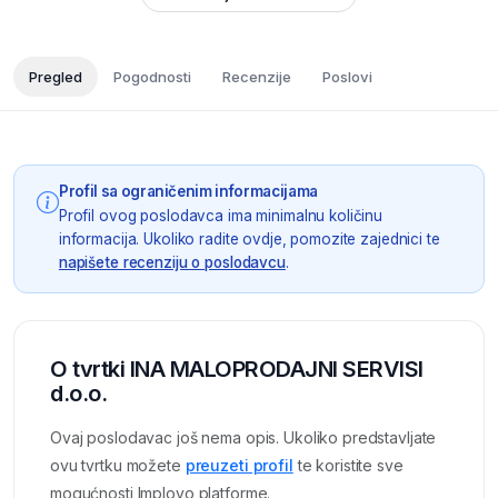
Pregled
Pogodnosti
Recenzije
Poslovi
Profil sa ograničenim informacijama
Profil ovog poslodavca ima minimalnu količinu
informacija. Ukoliko radite ovdje, pomozite zajednici te
napišete recenziju o poslodavcu
.
O tvrtki INA MALOPRODAJNI SERVISI
d.o.o.
Ovaj poslodavac još nema opis. Ukoliko predstavljate
ovu tvrtku možete
preuzeti profil
te koristite sve
mogućnosti Imployo platforme.