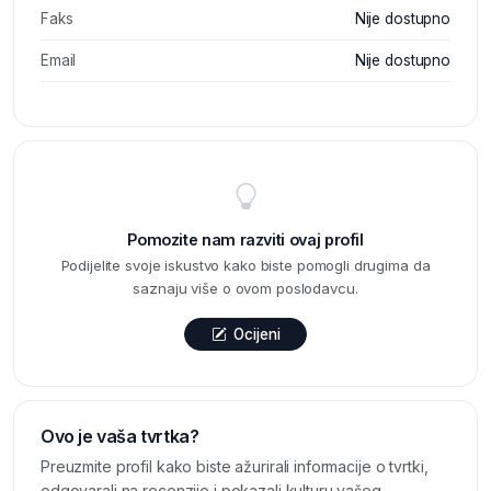
Faks
Nije dostupno
Email
Nije dostupno
Pomozite nam razviti ovaj profil
Podijelite svoje iskustvo kako biste pomogli drugima da
saznaju više o ovom poslodavcu.
Ocijeni
Ovo je vaša tvrtka?
Preuzmite profil kako biste ažurirali informacije o tvrtki,
odgovarali na recenzije i pokazali kulturu vašeg