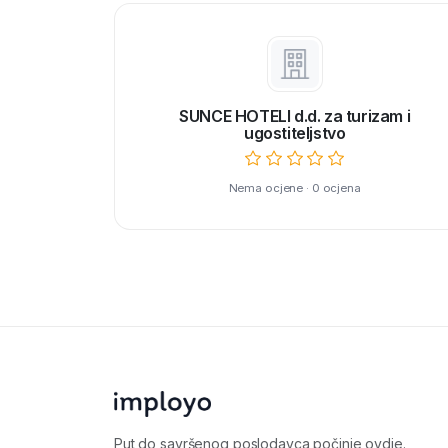
SUNCE HOTELI d.d. za turizam i
ugostiteljstvo
Nema ocjene · 0 ocjena
Put do savršenog poslodavca počinje ovdje.