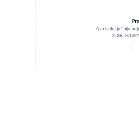
Pr
Ova tvrtka još nije ocije
ovdje, postanite