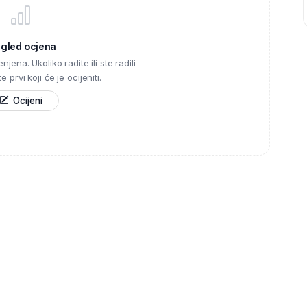
egled ocjena
njena. Ukoliko radite ili ste radili
 prvi koji će je ocijeniti.
Ocijeni