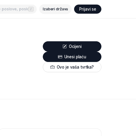
Izaberi državu
Prijavi se
/
Ocijeni
Unesi plaću
Ovo je vaša tvrtka?