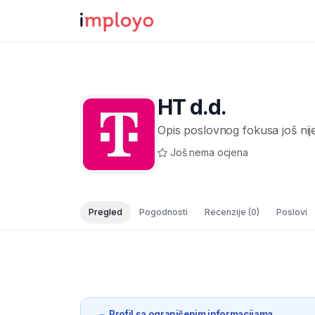
HT d.d.
Opis poslovnog fokusa još nij
Još nema ocjena
Pregled
Pogodnosti
Recenzije
(0)
Poslovi
Profil sa ograničenim informacijama