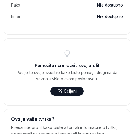
Faks
Nije dostupno
Email
Nije dostupno
Pomozite nam razviti ovaj profil
Podijelite svoje iskustvo kako biste pomogli drugima da
saznaju više o ovom poslodavcu.
Ocijeni
Ovo je vaša tvrtka?
Preuzmite profil kako biste ažurirali informacije o tvrtki,
odgovarali na recenzije i pokazali kulturu vašeg