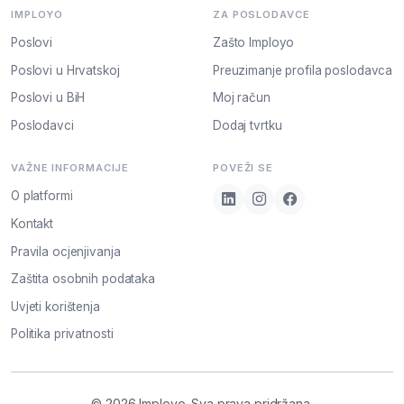
IMPLOYO
ZA POSLODAVCE
Poslovi
Zašto Imployo
Poslovi u Hrvatskoj
Preuzimanje profila poslodavca
Poslovi u BiH
Moj račun
Poslodavci
Dodaj tvrtku
VAŽNE INFORMACIJE
POVEŽI SE
O platformi
Kontakt
Pravila ocjenjivanja
Zaštita osobnih podataka
Uvjeti korištenja
Politika privatnosti
© 2026 Imployo. Sva prava pridržana.