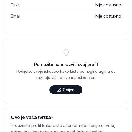
Faks
Nije dostupno
Email
Nije dostupno
Pomozite nam razviti ovaj profil
Podijelite svoje iskustvo kako biste pomogli drugima da
saznaju više o ovom poslodavcu.
Ocijeni
Ovo je vaša tvrtka?
Preuzmite profil kako biste ažurirali informacije o tvrtki,
odgovarali na recenzije i pokazali kulturu vašeg