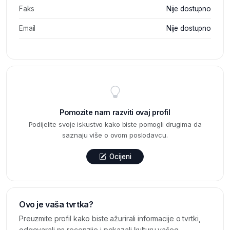
Faks
Nije dostupno
Email
Nije dostupno
Pomozite nam razviti ovaj profil
Podijelite svoje iskustvo kako biste pomogli drugima da
saznaju više o ovom poslodavcu.
Ocijeni
Ovo je vaša tvrtka?
Preuzmite profil kako biste ažurirali informacije o tvrtki,
odgovarali na recenzije i pokazali kulturu vašeg