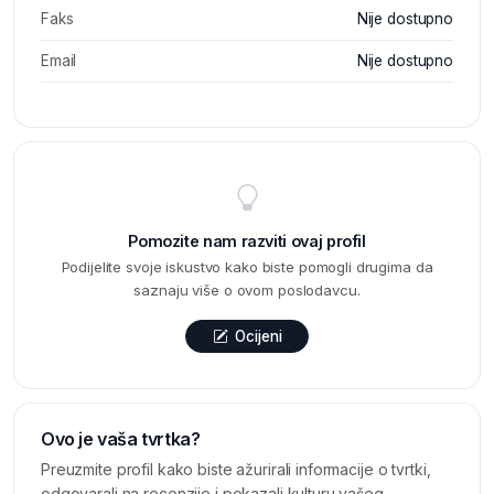
Faks
Nije dostupno
Email
Nije dostupno
Pomozite nam razviti ovaj profil
Podijelite svoje iskustvo kako biste pomogli drugima da
saznaju više o ovom poslodavcu.
Ocijeni
Ovo je vaša tvrtka?
Preuzmite profil kako biste ažurirali informacije o tvrtki,
odgovarali na recenzije i pokazali kulturu vašeg