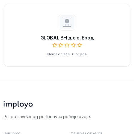
GLOBAL BH д.о.о. Брод
Nema ocjene · 0 ocjena
Put do savršenog poslodavca počinje ovdje.
IMPLOYO
ZA POSLODAVCE