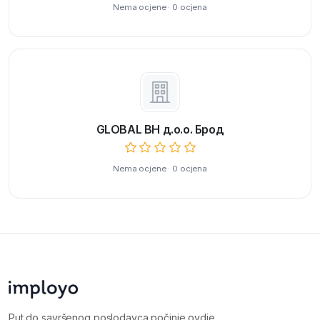
Nema ocjene · 0 ocjena
GLOBAL BH д.о.о. Брод
Nema ocjene · 0 ocjena
Put do savršenog poslodavca počinje ovdje.