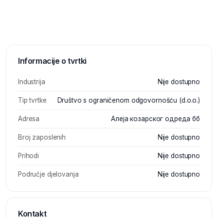
Informacije o tvrtki
Industrija
Nije dostupno
Tip tvrtke
Društvo s ograničenom odgovornošću (d.o.o.)
Adresa
Алеја козарског одреда бб
Broj zaposlenih
Nije dostupno
Prihodi
Nije dostupno
Područje djelovanja
Nije dostupno
Kontakt