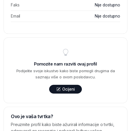
Faks
Nije dostupno
Email
Nije dostupno
Pomozite nam razviti ovaj profil
Podijelite svoje iskustvo kako biste pomogli drugima da
saznaju više o ovom poslodavcu.
Ocijeni
Ovo je vaša tvrtka?
Preuzmite profil kako biste ažurirali informacije o tvrtki,
odgovarali na recenzije i pokazali kulturu vašeg