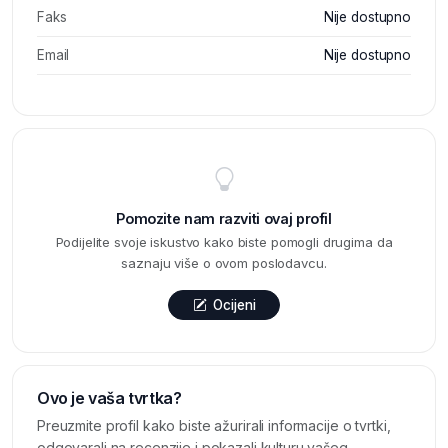
Faks
Nije dostupno
Email
Nije dostupno
Pomozite nam razviti ovaj profil
Podijelite svoje iskustvo kako biste pomogli drugima da
saznaju više o ovom poslodavcu.
Ocijeni
Ovo je vaša tvrtka?
Preuzmite profil kako biste ažurirali informacije o tvrtki,
odgovarali na recenzije i pokazali kulturu vašeg