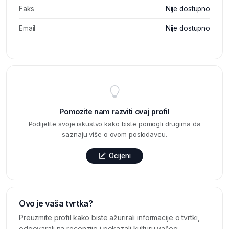
Faks
Nije dostupno
Email
Nije dostupno
Pomozite nam razviti ovaj profil
Podijelite svoje iskustvo kako biste pomogli drugima da
saznaju više o ovom poslodavcu.
Ocijeni
Ovo je vaša tvrtka?
Preuzmite profil kako biste ažurirali informacije o tvrtki,
odgovarali na recenzije i pokazali kulturu vašeg