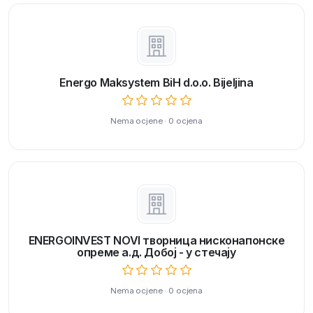
Energo Maksystem BiH d.o.o. Bijeljina
Nema ocjene · 0 ocjena
ENERGOINVEST NOVI творница нисконапонске
опреме а.д. Добој - у стечају
Nema ocjene · 0 ocjena