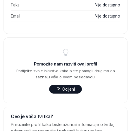
Faks
Nije dostupno
Email
Nije dostupno
Pomozite nam razviti ovaj profil
Podijelite svoje iskustvo kako biste pomogli drugima da
saznaju više o ovom poslodavcu.
Ocijeni
Ovo je vaša tvrtka?
Preuzmite profil kako biste ažurirali informacije o tvrtki,
odgovarali na recenzije i pokazali kulturu vašeg