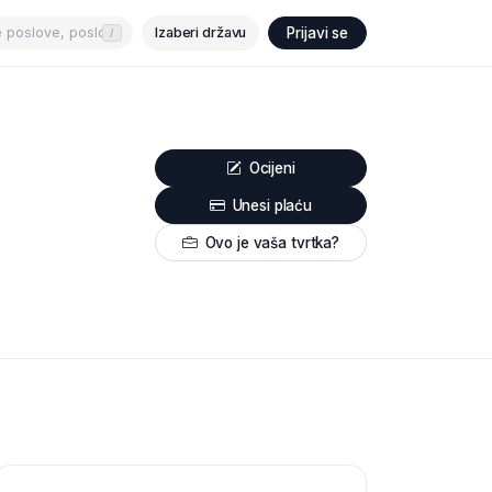
Izaberi državu
Prijavi se
/
Ocijeni
Unesi plaću
Ovo je vaša tvrtka?