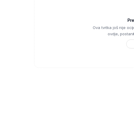
Pr
Ova tvrtka još nije ocije
ovdje, postanite