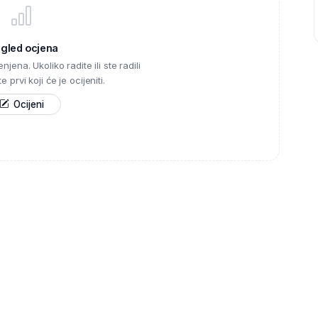
egled ocjena
njena. Ukoliko radite ili ste radili
 prvi koji će je ocijeniti.
Ocijeni