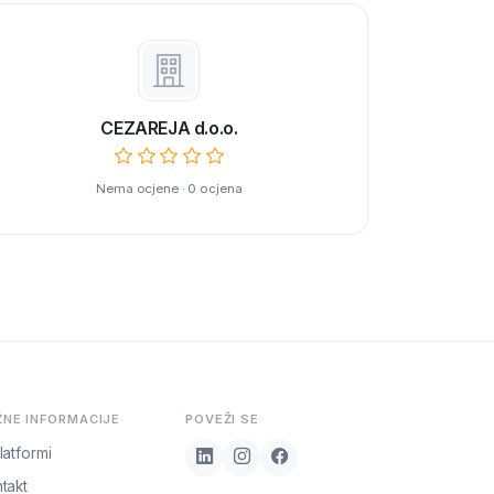
CEZAREJA d.o.o.
Nema ocjene · 0 ocjena
ŽNE INFORMACIJE
POVEŽI SE
latformi
takt