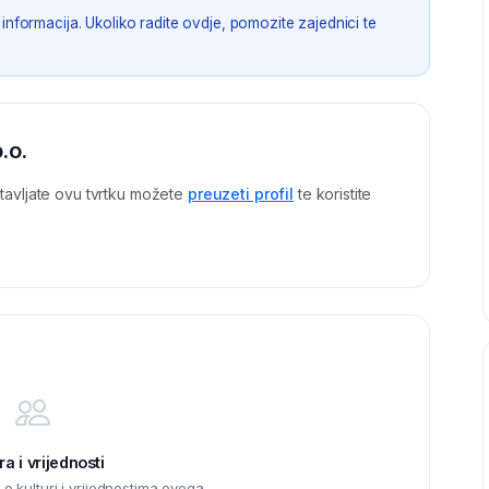
informacija. Ukoliko radite ovdje, pomozite zajednici te
.o.
tavljate ovu tvrtku možete
preuzeti profil
te koristite
ra i vrijednosti
 kulturi i vrijednostima ovoga