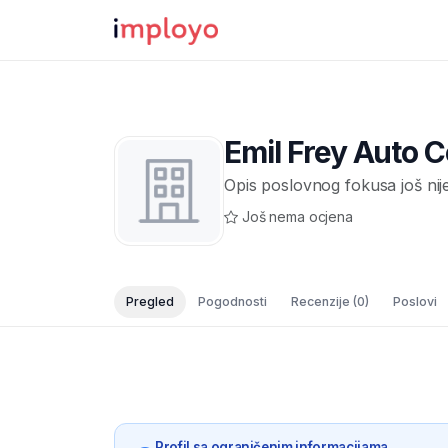
Emil Frey Auto C
Opis poslovnog fokusa još nij
Još nema ocjena
Pregled
Pogodnosti
Recenzije
(0)
Poslovi
Profil sa ograničenim informacijama