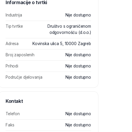
Informacije o tvrtki
Industrija
Nije dostupno
Tip tvrtke
Društvo s ograničenom
odgovornošću (d.o.o.)
Adresa
Kovinska ulica 5, 10000 Zagreb
Broj zaposlenih
Nije dostupno
Prihodi
Nije dostupno
Područje djelovanja
Nije dostupno
Kontakt
Telefon
Nije dostupno
Faks
Nije dostupno