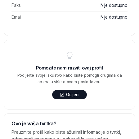
Faks
Nije dostupno
Email
Nije dostupno
Pomozite nam razviti ovaj profil
Podijelite svoje iskustvo kako biste pomogli drugima da
saznaju više o ovom poslodavcu.
Ocijeni
Ovo je vaša tvrtka?
Preuzmite profil kako biste ažurirali informacije o tvrtki,
odgovarali na recenzije i pokazali kulturu vašeg