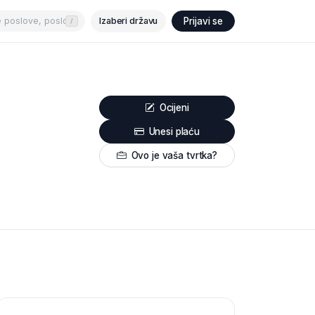
Izaberi državu
Prijavi se
/
Ocijeni
Unesi plaću
Ovo je vaša tvrtka?