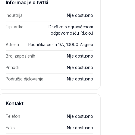
Informacije o tvrtki
Industrija
Nije dostupno
Tip tvrtke
Društvo s ograničenom
odgovornošću (d.o.o.)
Adresa
Radnička cesta 1/A, 10000 Zagreb
Broj zaposlenih
Nije dostupno
Prihodi
Nije dostupno
Područje djelovanja
Nije dostupno
Kontakt
Telefon
Nije dostupno
Faks
Nije dostupno