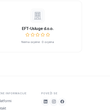
EFT-Usluge d.o.o.
Nema ocjene · 0 ocjena
ŽNE INFORMACIJE
POVEŽI SE
latformi
takt