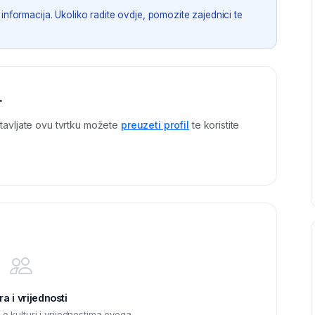
informacija. Ukoliko radite ovdje, pomozite zajednici te
.
tavljate ovu tvrtku možete
preuzeti profil
te koristite
ra i vrijednosti
 kulturi i vrijednostima ovoga