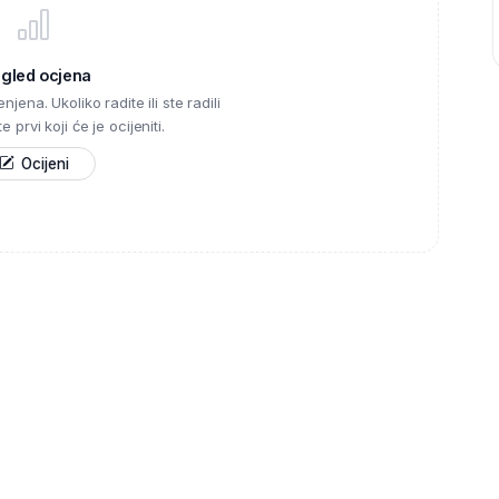
egled ocjena
njena. Ukoliko radite ili ste radili
 prvi koji će je ocijeniti.
Ocijeni