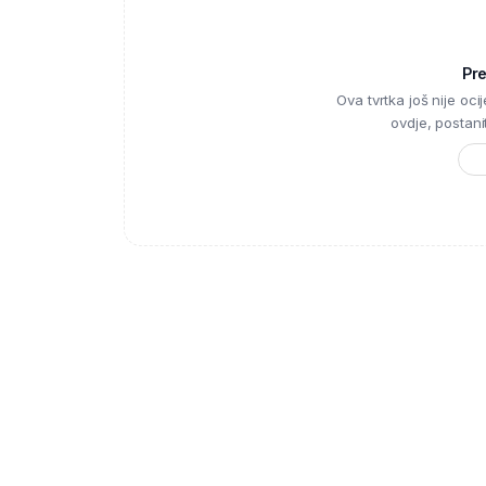
Pr
Ova tvrtka još nije ocije
ovdje, postanite