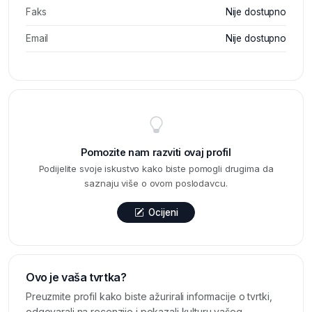
Faks
Nije dostupno
Email
Nije dostupno
Pomozite nam razviti ovaj profil
Podijelite svoje iskustvo kako biste pomogli drugima da
saznaju više o ovom poslodavcu.
Ocijeni
Ovo je vaša tvrtka?
Preuzmite profil kako biste ažurirali informacije o tvrtki,
odgovarali na recenzije i pokazali kulturu vašeg