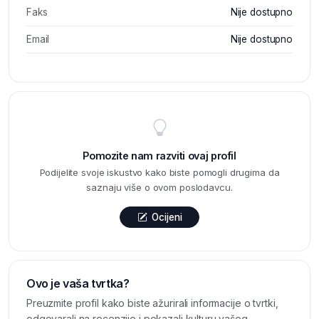
Faks
Nije dostupno
Email
Nije dostupno
Pomozite nam razviti ovaj profil
Podijelite svoje iskustvo kako biste pomogli drugima da
saznaju više o ovom poslodavcu.
Ocijeni
Ovo je vaša tvrtka?
Preuzmite profil kako biste ažurirali informacije o tvrtki,
odgovarali na recenzije i pokazali kulturu vašeg