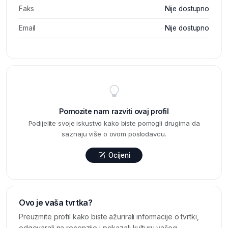
Faks
Nije dostupno
Email
Nije dostupno
Pomozite nam razviti ovaj profil
Podijelite svoje iskustvo kako biste pomogli drugima da
saznaju više o ovom poslodavcu.
Ocijeni
Ovo je vaša tvrtka?
Preuzmite profil kako biste ažurirali informacije o tvrtki,
odgovarali na recenzije i pokazali kulturu vašeg