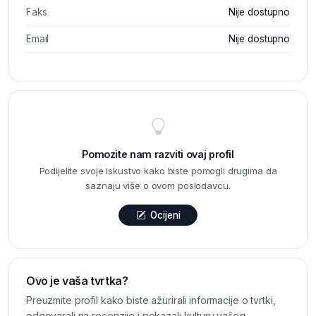
Faks
Nije dostupno
Email
Nije dostupno
Pomozite nam razviti ovaj profil
Podijelite svoje iskustvo kako biste pomogli drugima da
saznaju više o ovom poslodavcu.
Ocijeni
Ovo je vaša tvrtka?
Preuzmite profil kako biste ažurirali informacije o tvrtki,
odgovarali na recenzije i pokazali kulturu vašeg