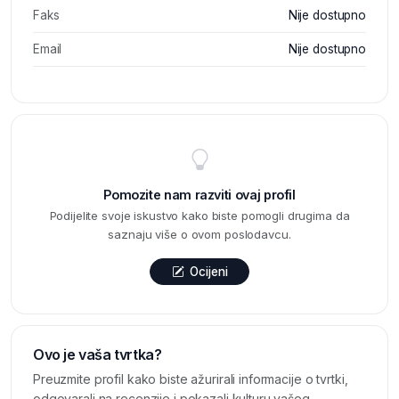
Faks
Nije dostupno
Email
Nije dostupno
Pomozite nam razviti ovaj profil
Podijelite svoje iskustvo kako biste pomogli drugima da
saznaju više o ovom poslodavcu.
Ocijeni
Ovo je vaša tvrtka?
Preuzmite profil kako biste ažurirali informacije o tvrtki,
odgovarali na recenzije i pokazali kulturu vašeg