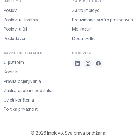
IMPLOYO
ZA POSLODAVCE
Poslovi
Zašto Imployo
Poslovi u Hrvatskoj
Preuzimanje profila poslodavca
Poslovi u BiH
Moj račun
Poslodavci
Dodaj tvrtku
VAŽNE INFORMACIJE
POVEŽI SE
O platformi
Kontakt
Pravila ocjenjivanja
Zaštita osobnih podataka
Uvjeti korištenja
Politika privatnosti
© 2026 Imployo. Sva prava pridržana.