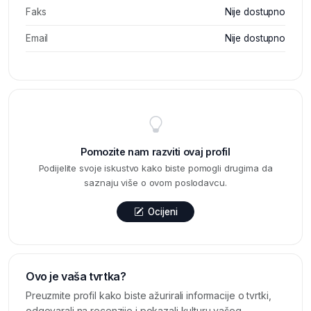
Faks
Nije dostupno
Email
Nije dostupno
Pomozite nam razviti ovaj profil
Podijelite svoje iskustvo kako biste pomogli drugima da
saznaju više o ovom poslodavcu.
Ocijeni
Ovo je vaša tvrtka?
Preuzmite profil kako biste ažurirali informacije o tvrtki,
odgovarali na recenzije i pokazali kulturu vašeg