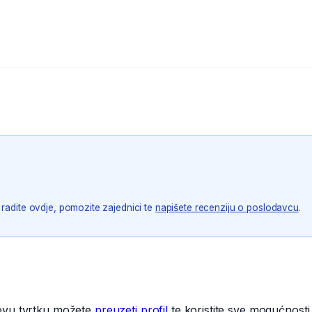
 radite ovdje, pomozite zajednici te
napišete recenziju o poslodavcu
.
 ovu tvrtku možete
preuzeti profil
te koristite sve mogućnosti