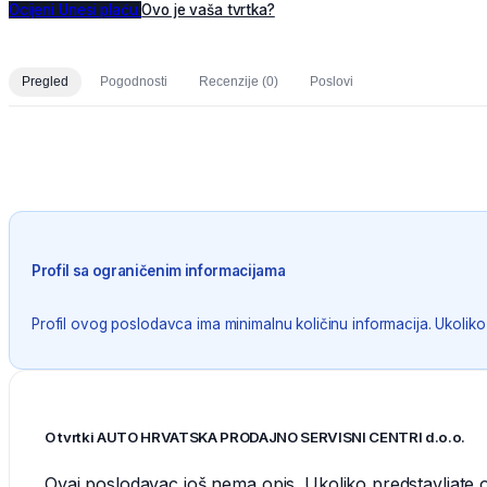
Ocijeni
Unesi plaću
Ovo je vaša tvrtka?
Pregled
Pogodnosti
Recenzije
(0)
Poslovi
Profil sa ograničenim informacijama
Profil ovog poslodavca ima minimalnu količinu informacija. Ukoliko
O tvrtki AUTO HRVATSKA PRODAJNO SERVISNI CENTRI d.o.o.
Ovaj poslodavac još nema opis. Ukoliko predstavljate