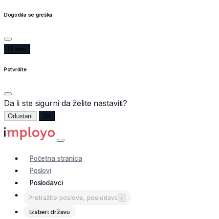
Dogodila se greška
U redu
Potvrdite
Da li ste sigurni da želite nastaviti?
Odustani
Da
Početna stranica
Poslovi
Poslodavci
/
Izaberi državu