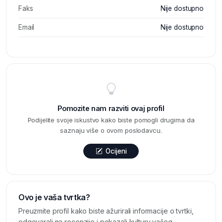
Faks
Nije dostupno
Email
Nije dostupno
Pomozite nam razviti ovaj profil
Podijelite svoje iskustvo kako biste pomogli drugima da
saznaju više o ovom poslodavcu.
Ocijeni
Ovo je vaša tvrtka?
Preuzmite profil kako biste ažurirali informacije o tvrtki,
odgovarali na recenzije i pokazali kulturu vašeg