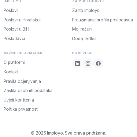
IMPLOYO
ZA POSLODAVCE
Poslovi
Zašto Imployo
Poslovi u Hrvatskoj
Preuzimanje profila poslodavca
Poslovi u BiH
Moj račun
Poslodavci
Dodaj tvrtku
VAŽNE INFORMACIJE
POVEŽI SE
O platformi
Kontakt
Pravila ocjenjivanja
Zaštita osobnih podataka
Uvjeti korištenja
Politika privatnosti
© 2026 Imployo. Sva prava pridržana.