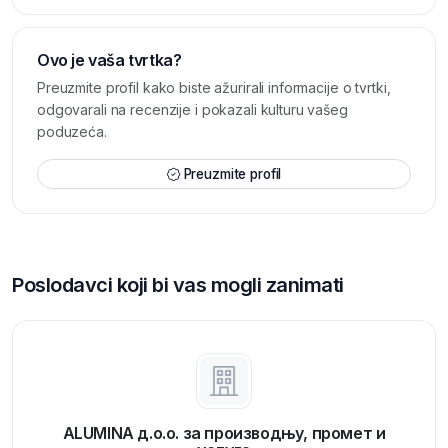
Ovo je vaša tvrtka?
Preuzmite profil kako biste ažurirali informacije o tvrtki,
odgovarali na recenzije i pokazali kulturu vašeg
poduzeća.
Preuzmite profil
Poslodavci koji bi vas mogli zanimati
ALUMINA д.о.о. за производњу, промет и