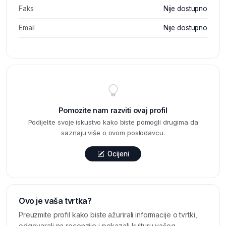
Faks
Nije dostupno
Email
Nije dostupno
Pomozite nam razviti ovaj profil
Podijelite svoje iskustvo kako biste pomogli drugima da
saznaju više o ovom poslodavcu.
Ocijeni
Ovo je vaša tvrtka?
Preuzmite profil kako biste ažurirali informacije o tvrtki,
odgovarali na recenzije i pokazali kulturu vašeg