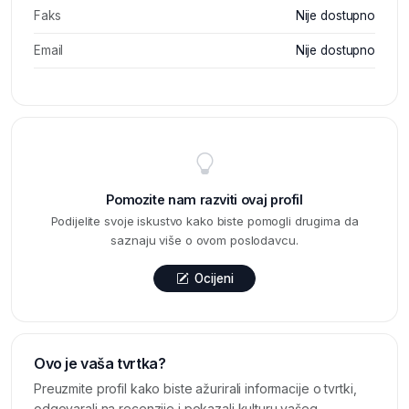
Faks
Nije dostupno
Email
Nije dostupno
Pomozite nam razviti ovaj profil
Podijelite svoje iskustvo kako biste pomogli drugima da
saznaju više o ovom poslodavcu.
Ocijeni
Ovo je vaša tvrtka?
Preuzmite profil kako biste ažurirali informacije o tvrtki,
odgovarali na recenzije i pokazali kulturu vašeg