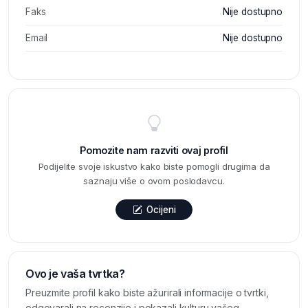
Faks
Nije dostupno
Email
Nije dostupno
Pomozite nam razviti ovaj profil
Podijelite svoje iskustvo kako biste pomogli drugima da
saznaju više o ovom poslodavcu.
Ocijeni
Ovo je vaša tvrtka?
Preuzmite profil kako biste ažurirali informacije o tvrtki,
odgovarali na recenzije i pokazali kulturu vašeg